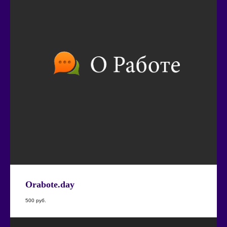
Orabote.day
500
руб.