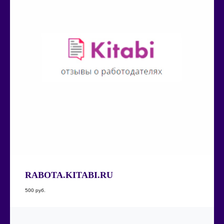
RABOTA.KITABI.RU
500
руб.