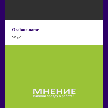
Orabote.name
500
руб.