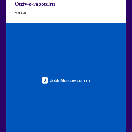
Otziv-o-rabote.ru
500
руб.