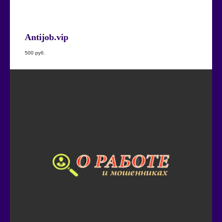
Antijob.vip
500
руб.