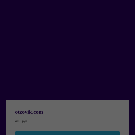
otzovik.com
400
руб.